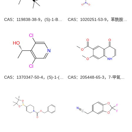
CAS：119838-38-9，(S)-1-Boc-2-叔丁基-3-甲基-4-咪唑啉酮
CAS：1020251-53-9，苯酰胺那非
CAS：1370347-50-4，(S)-1-(3,5-二氯吡啶-4-取代)乙醇
CAS：205448-65-3，7-甲氧基-4-氧代-1,4-二氢喹啉-6-羧酸甲酯