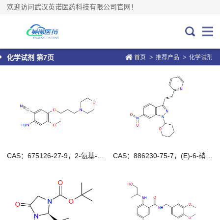
欢迎访问武汉英诺医药科技有限公司官网！
>
>
化学试剂 第7页
首页
推荐产品
化学试剂
CAS：675126-27-9，2-氨基-4-甲氧基-5-(3-吗啉代丙氧基)苄腈
CAS：886230-75-7，(E)-6-硝基-3-[2-(吡啶-2-基)乙烯基]-1-(四氢-2H-吡喃-2-基)-1H-吲唑