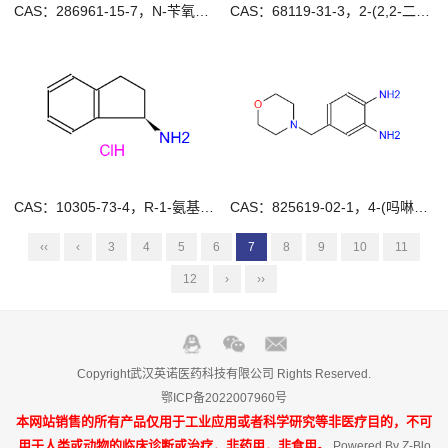
CAS：286961-15-7，N-苄氧羰基-3,6-二氢-2H-吡啶-4-硼酸频哪醇酯
CAS：68119-31-3，2-(2,2-二氟苯并[d][1,3]二氧杂环戊烯-5-基)乙腈
CAS：10305-73-4，R-1-氨基茚满盐酸盐
CAS：825619-02-1，4-(吗啉甲基)苯-1,2-二胺
‹‹
‹
3
4
5
6
7
8
9
10
11
12
›
››
Copyright武汉英诺医药科技有限公司 Rights Reserved.
鄂ICP备2022007960号
本网站销售的所有产品仅用于工业应用或者科学研究等非医疗目的，不可
用于人类或动物的临床诊断或治疗，非药用，非食用。
Powered By
Z-Blo