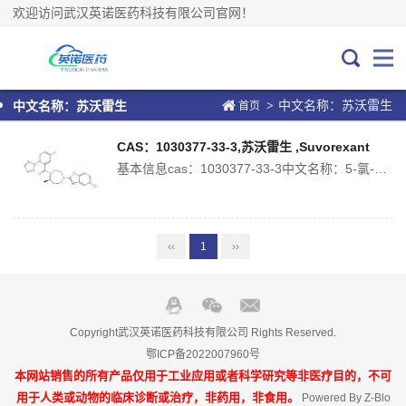
欢迎访问武汉英诺医药科技有限公司官网！
中文名称：苏沃雷生
>
中文名称：苏沃雷生
首页
CAS：1030377-33-3,苏沃雷生 ,Suvorexant
基本信息cas：1030377-33-3中文名称：5-氯-2-[(5R)-5-甲基-4-[5-甲基-2-(2H-1,2,3-三唑-2-基)苯甲酰基]-1,4-二氮杂环庚烷-1-基]-1,3-苯并恶唑中文别名：萨沃瑞斯特;Belsomra®;英文名称：suvorexant分子式：C23H23ClN6O2分子量：...
‹‹
1
››
Copyright武汉英诺医药科技有限公司 Rights Reserved.
鄂ICP备2022007960号
本网站销售的所有产品仅用于工业应用或者科学研究等非医疗目的，不可
用于人类或动物的临床诊断或治疗，非药用，非食用。
Powered By
Z-Blo