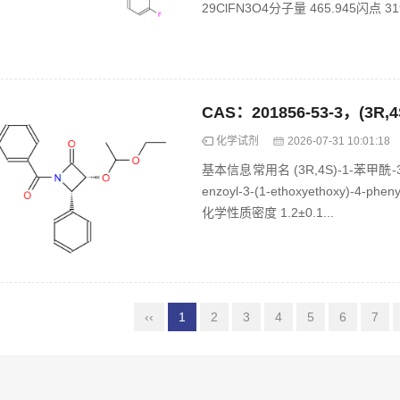
29ClFN3O4分子量 465.945闪点 319
化学试剂
2026-07-31 10:01:18
基本信息常用名 (3R,4S)-1-苯甲酰-3
enzoyl-3-(1-ethoxyethoxy)-4-p
化学性质密度 1.2±0.1...
‹‹
1
2
3
4
5
6
7