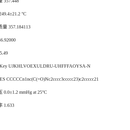
357.448
49.4±21.2 °C
 357.184113
6.92000
5.49
IKey UJKHLVOEXULDRU-UHFFFAOYSA-N
ES CCCCCn1nc(C(=O)Nc2cccc3ccccc23)c2ccccc21
0.0±1.2 mmHg at 25°C
 1.633