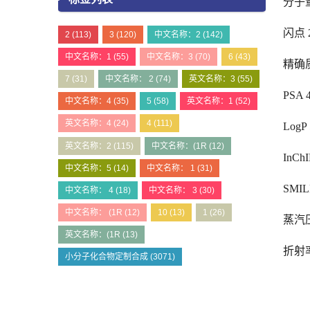
分子量 
闪点 2
2
(113)
3
(120)
中文名称：2
(142)
中文名称：1
(55)
中文名称：3
(70)
6
(43)
精确质量
7
(31)
中文名称： 2
(74)
英文名称：3
(55)
PSA 4
中文名称：4
(35)
5
(58)
英文名称：1
(52)
英文名称：4
(24)
4
(111)
LogP 
英文名称：2
(115)
中文名称：(1R
(12)
InCh
中文名称：5
(14)
中文名称： 1
(31)
SMIL
中文名称： 4
(18)
中文名称： 3
(30)
中文名称： (1R
(12)
10
(13)
1
(26)
蒸汽压 
英文名称：(1R
(13)
折射率
小分子化合物定制合成
(3071)