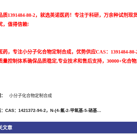
品质1391484-80-2，就选英诺医药！专注于科研，万余种试
忧，值得信赖!
医药，专注小分子化合物定制合成，优势供应CAS：1391484-
质量控制体系确保品质稳定,专业技术和售后支持，30000+化合
词：
小分子化合物定制合成
上一篇：CAS：1421372-94-2，N-(4-氟-2-甲氧基-5-硝基苯基)-4-(1-甲基-1H-吲哚-3-基)-2-嘧啶胺
关文章