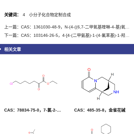
关键词：
4
小分子化合物定制合成
上一篇：CAS：1361030-48-9，N-(4-((6,7-二甲氧基喹啉-4-基)氧基)-3-氟苯基)-4-乙氧基-1-(4-氟-2-甲基苯基)-1H-吡唑-3-甲酰胺
下一篇：CAS：103146-26-5，4-[4-(二甲氨基)-1-(4-氟苯基)-1-羟丁基]-3-羟甲基苯腈氢溴酸盐
相关文章
CAS：78834-75-0，7-氯-2-氧代庚酸乙酯
CAS：485-35-8，金雀花碱