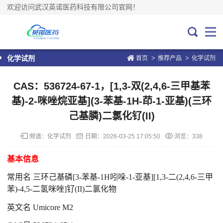
欢迎访问武汉英诺医药科技有限公司官网！
>
>
化学试剂
首页
推荐产品
化学试剂
CAS：536724-67-1，[1,3-双(2,4,6-三甲基苯
基)-2-咪唑烷亚基](3-苯基-1H-茚-1-亚基)(三环
己基膦)二氯化钌(II)
频道：
化学试剂
日期：
2026-03-25 17:05:50
浏览：338
基本信息
常用名 三环己基磷[3-苯基-1H吲哚-1-亚基][1,3-二(2,4,6-三甲
苯)-4,5-二氢咪唑]钌(II)二氯化物
英文名 Umicore M2