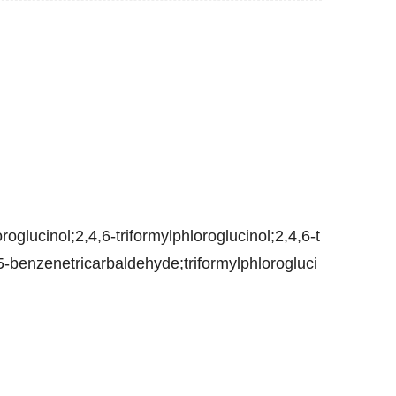
ucinol;2,4,6-triformylphloroglucinol;2,4,6-t
5-benzenetricarbaldehyde;triformylphlorogluci