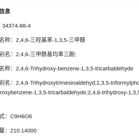
信息
：34374-88-4
称：2,4,6-三羟基苯-1,3,5-三甲醛
别名：2,4,6-三甲酰基均苯三酚;
：2,4,6-Trihydroxy-benzene-1,3,5-tricarbaldehyde
：2,4,6-Trihydroxytrimesinaldehyd;1,3,5-triformylphorogl
droxybenzene-1,3,5-tricarbaldehyde;2,4,6-trihydroxy-1,3,
式：C9H6O6
：210.14000