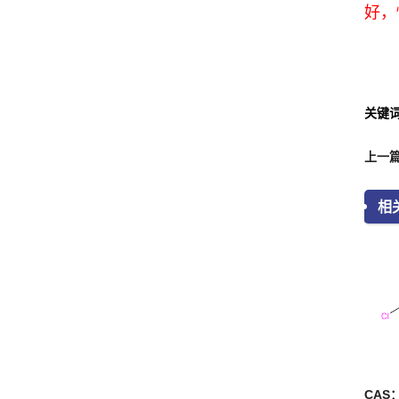
好，
关键
相